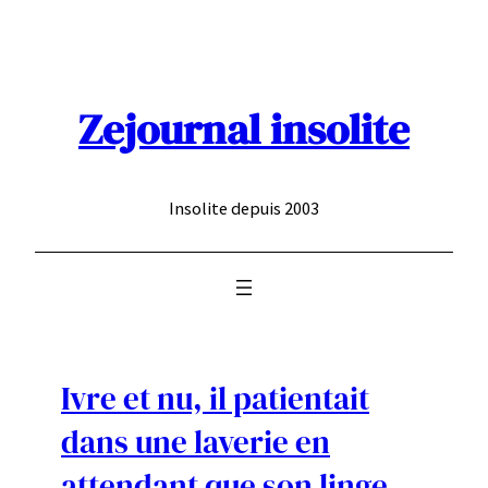
Aller
au
contenu
Zejournal insolite
Insolite depuis 2003
Ivre et nu, il patientait
dans une laverie en
attendant que son linge