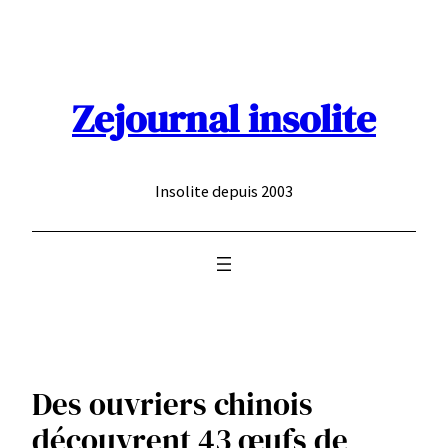
Aller
au
contenu
Zejournal insolite
Insolite depuis 2003
Des ouvriers chinois
découvrent 43 œufs de