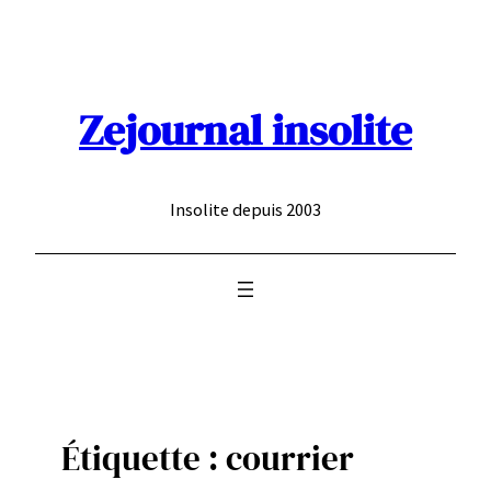
Aller
au
contenu
Zejournal insolite
Insolite depuis 2003
Étiquette :
courrier